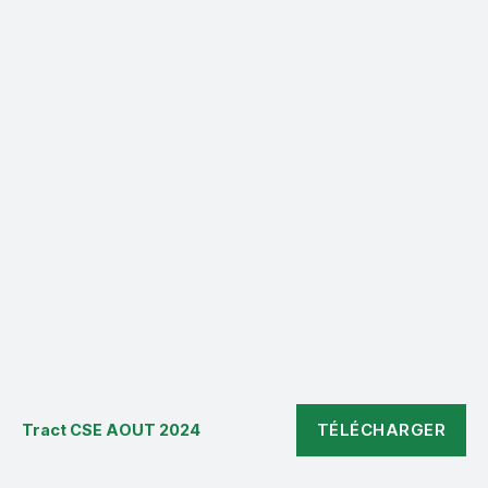
NA
fuient
le
navire
!
TÉLÉCHARGER
Tract CSE AOUT 2024