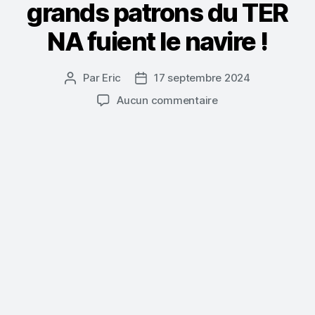
grands patrons du TER
NA fuient le navire !
Par
Eric
17 septembre 2024
Auteur
Date
de
de
sur
Aucun commentaire
l’article
l’article
A
la
vue
de
l’ouverture
à
la
concurrence
,les
grands
patrons
du
TER