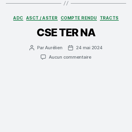
Catégories
ADC
ASCT / ASTER
COMPTE RENDU
TRACTS
CSE TER NA
Par
Aurélien
24 mai 2024
Auteur
Date
de
de
sur
Aucun commentaire
l’article
l’article
CSE
TER
NA