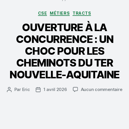
Catégories
CSE
MÉTIERS
TRACTS
OUVERTURE À LA
CONCURRENCE : UN
CHOC POUR LES
CHEMINOTS DU TER
NOUVELLE-AQUITAINE
sur
Par
Eric
1 avril 2026
Aucun commentaire
Auteur
Date
OU
de
de
À
l’article
l’article
LA
CO
:
UN