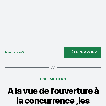
TÉLÉCHARGER
tract cse-2
Catégories
CSE
MÉTIERS
A la vue de l’ouverture à
la concurrence ,les