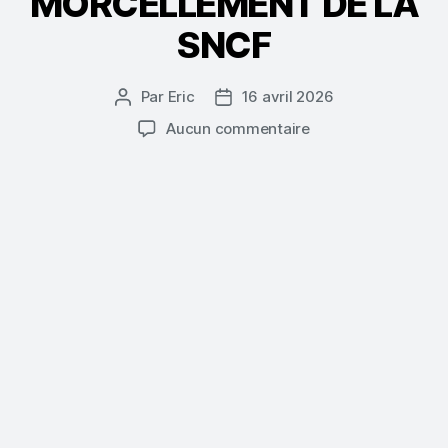
MORCELLEMENT DE LA
SNCF
Par
Eric
16 avril 2026
Auteur
Date
de
de
sur
Aucun commentaire
l’article
l’article
DESTINATION
SNCF
VOYAGEURS
2030
UN
PAS
DE
PLUS
DANS
LE
MORCELLEMENT
DE
LA
SNCF