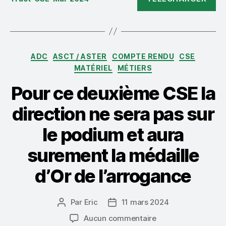
Catégories
ADC
ASCT / ASTER
COMPTE RENDU
CSE
MATÉRIEL
MÉTIERS
Pour ce deuxième CSE la
direction ne sera pas sur
le podium et aura
surement la médaille
d’Or de l’arrogance
Par
Eric
11 mars 2024
Auteur
Date
de
de
sur
Aucun commentaire
l’article
l’article