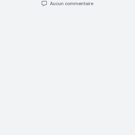
de
de
sur
Aucun commentaire
l’article
l’article
Protections
Hygiéniques