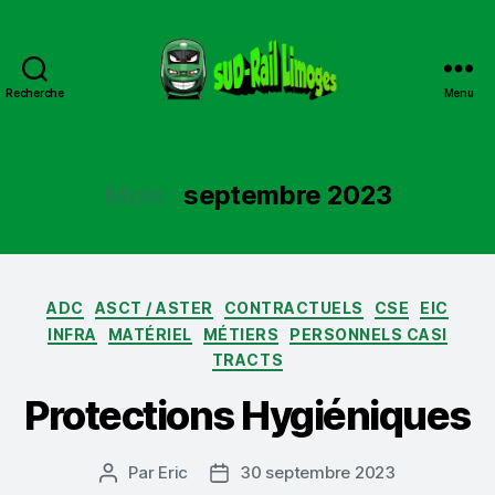
Recherche
Menu
Sud
Rail
Limoges
Mois :
septembre 2023
Catégories
ADC
ASCT / ASTER
CONTRACTUELS
CSE
EIC
INFRA
MATÉRIEL
MÉTIERS
PERSONNELS CASI
TRACTS
Protections Hygiéniques
Par
Eric
30 septembre 2023
Auteur
Date