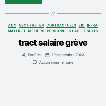
Catégories
ADC
ASCT / ASTER
CONTRACTUELS
EIC
INFRA
MATÉRIEL
MÉTIERS
PERSONNELS CASI
TRACTS
tract salaire grève
Par
Eric
19 septembre 2023
Auteur
Date
de
de
sur
Aucun commentaire
l’article
l’article
tract
salaire
grève