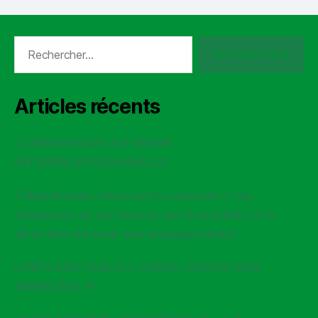
Rechercher :
Articles récents
COMMUNIQUÉ de l’UNION
INTERPROFESSIONNELLE
Table Ronde « Rex sur la canicule »: les
cheminot-es ont tenu le service public, à la
direction de tenir ses engagements!
L’INFO ADC SUD D.C.I ARES, ODICEO DES
AVANCÉES !!!