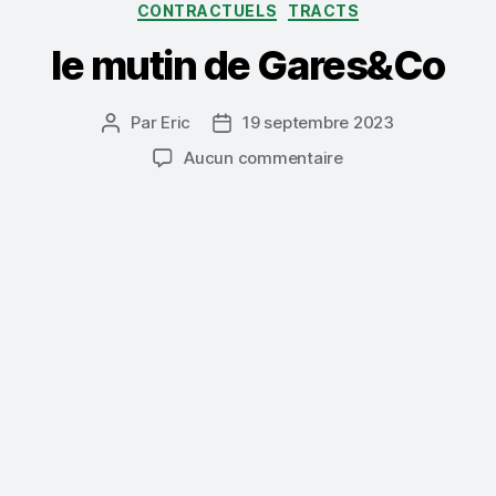
Catégories
CONTRACTUELS
TRACTS
le mutin de Gares&Co
Par
Eric
19 septembre 2023
Auteur
Date
de
de
sur
Aucun commentaire
l’article
l’article
le
mutin
de
Gares&Co