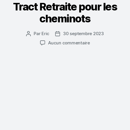
Tract Retraite pour les
cheminots
Par
Eric
30 septembre 2023
Auteur
Date
de
de
sur
Aucun commentaire
l’article
l’article
Tract
Retraite
pour
les
cheminots