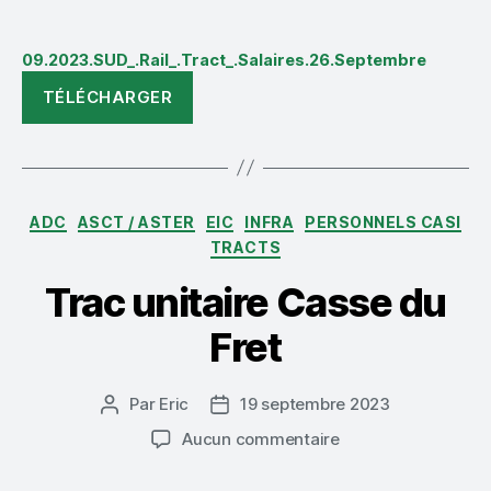
09.2023.SUD_.Rail_.Tract_.Salaires.26.Septembre
TÉLÉCHARGER
Catégories
ADC
ASCT / ASTER
EIC
INFRA
PERSONNELS CASI
TRACTS
Trac unitaire Casse du
Fret
Par
Eric
19 septembre 2023
Auteur
Date
de
de
sur
Aucun commentaire
l’article
l’article
Trac
unitaire