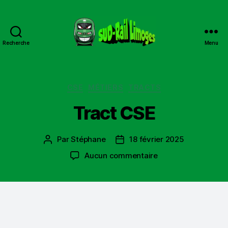
Recherche
Menu
Sud
Rail
Limoges
Catégories
CSE
MÉTIERS
TRACTS
Tract CSE
Par
Stéphane
18 février 2025
Auteur
Date
de
de
sur
Aucun commentaire
l’article
l’article
Tract
CSE