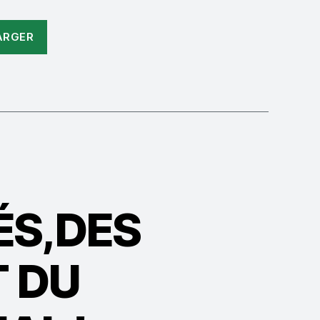
ARGER
ÉS,DES
T DU