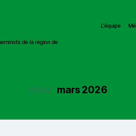
L’équipe
Mé
heminots de la région de
Mois :
mars 2026