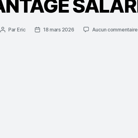
NTAGE SALARI
Par
Eric
18 mars 2026
Aucun commentaire
Auteur
Date
de
de
l’article
l’article