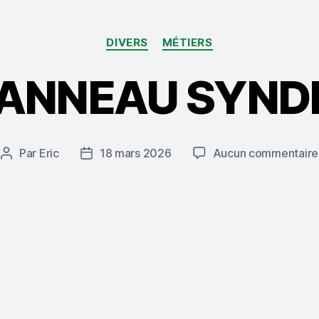
Catégories
DIVERS
MÉTIERS
PANNEAU SYND
Par
Eric
18 mars 2026
Aucun commentaire
Auteur
Date
de
de
l’article
l’article