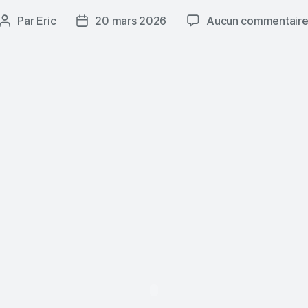
Par
Eric
20 mars 2026
Aucun commentair
Auteur
Date
de
de
l’article
l’article