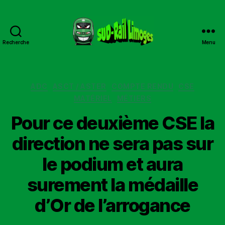
Recherche
Menu
Sud
Rail
Limoges
Catégories
ADC
ASCT / ASTER
COMPTE RENDU
CSE
MATÉRIEL
MÉTIERS
Pour ce deuxième CSE la
direction ne sera pas sur
le podium et aura
surement la médaille
d’Or de l’arrogance