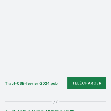
de
l’arrogance
TÉLÉCHARGER
Tract-CSE-fevrier-2024.pub_