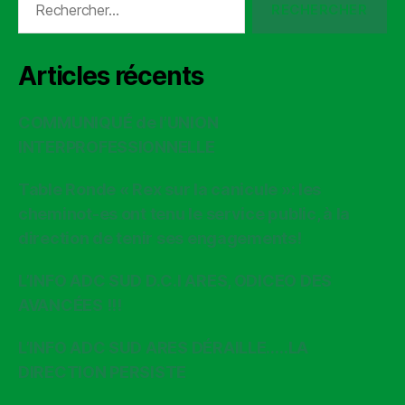
Articles récents
COMMUNIQUÉ de l’UNION
INTERPROFESSIONNELLE
Table Ronde « Rex sur la canicule »: les
cheminot-es ont tenu le service public, à la
direction de tenir ses engagements!
L’INFO ADC SUD D.C.I ARES, ODICEO DES
AVANCÉES !!!
L’INFO ADC SUD ARES DÉRAILLE…..LA
DIRECTION PERSISTE