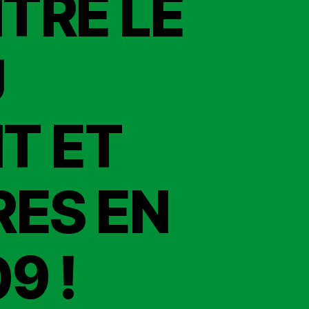
TRE LE
U
T ET
RES EN
9 !