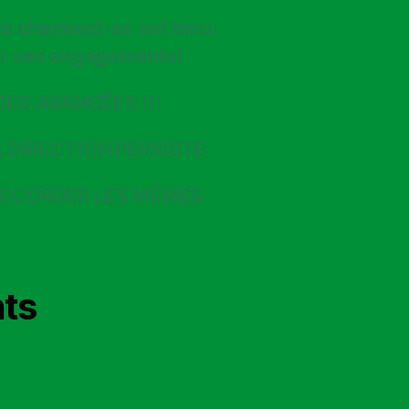
les cheminot-es ont tenu
enir ses engagements!
DES AVANCÉES !!!
A DIRECTION PERSISTE
ACCORDER LES MÊMES
ts