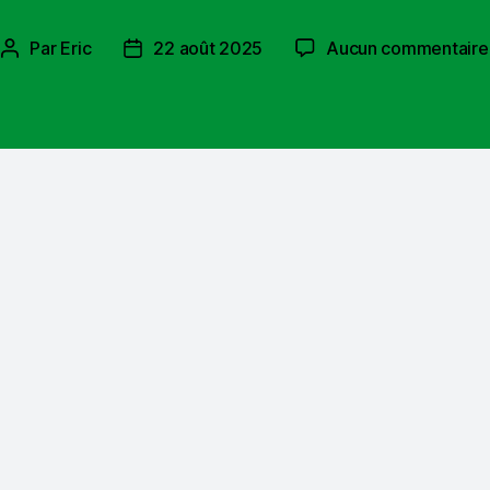
Par
Eric
22 août 2025
Aucun commentaire
Auteur
Date
de
de
l’article
l’article