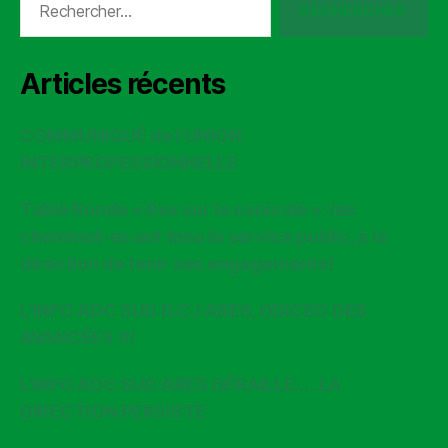
Articles récents
COMMUNIQUÉ de l’UNION
INTERPROFESSIONNELLE
Table Ronde « Rex sur la canicule »: les
cheminot-es ont tenu le service public, à la
direction de tenir ses engagements!
L’INFO ADC SUD D.C.I ARES, ODICEO DES
AVANCÉES !!!
L’INFO ADC SUD ARES DÉRAILLE…..LA
DIRECTION PERSISTE