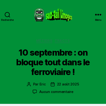
Recherche
Menu
Sud
Rail
Limoges
Catégories
MÉTIERS
TRACTS
10 septembre : on
bloque tout dans le
ferroviaire !
Par
Eric
22 août 2025
Auteur
Date
de
de
sur
Aucun commentaire
l’article
l’article
10
septembre