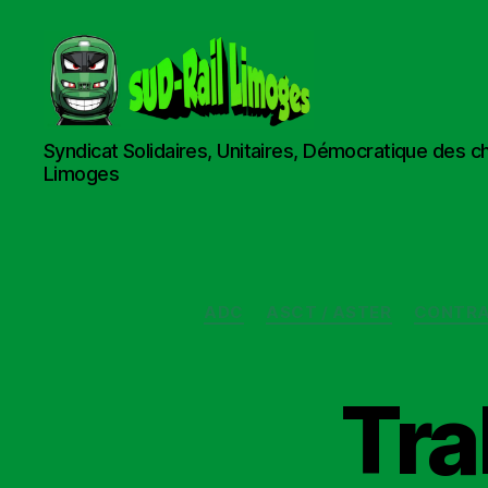
Sud
Syndicat Solidaires, Unitaires, Démocratique des c
Rail
Limoges
Limoges
ADC
ASCT / ASTER
CONTRA
Tra