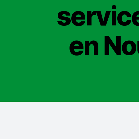
servic
en No