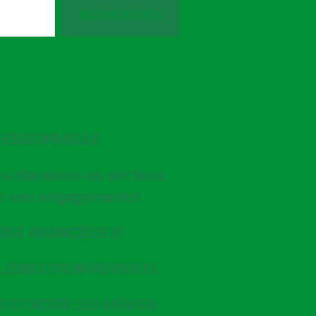
FESSIONNELLE
les cheminot-es ont tenu
enir ses engagements!
DES AVANCÉES !!!
A DIRECTION PERSISTE
ACCORDER LES MÊMES