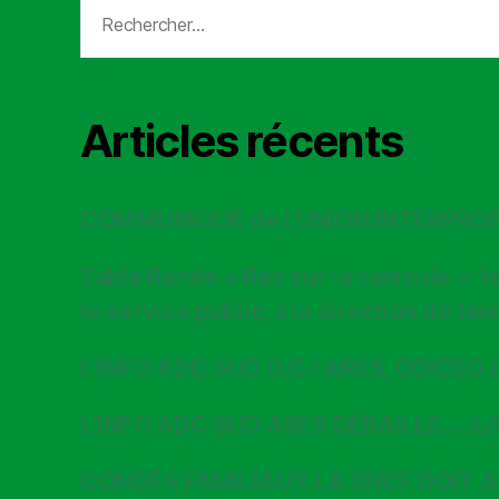
Rechercher :
Articles récents
COMMUNIQUÉ de l’UNION INTERPRO
Table Ronde « Rex sur la canicule »: 
le service public, à la direction de t
L’INFO ADC SUD D.C.I ARES, ODICEO 
L’INFO ADC SUD ARES DÉRAILLE…..L
CONGÉS FAMILIAUX LA SNCF DOIT 