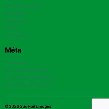
Personnels CASI
Retraités
Solidaires
Tracts
Trésorerie
Méta
Connexion
Flux des publications
Flux des commentaires
Site de WordPress-FR
© 2026
Sud Rail Limoges
Haut
↑