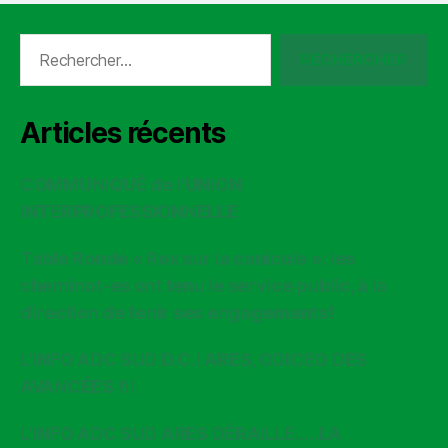
Rechercher :
Articles récents
COMMUNIQUÉ de l’UNION
INTERPROFESSIONNELLE
Table Ronde « Rex sur la canicule »: les
cheminot-es ont tenu le service public, à la
direction de tenir ses engagements!
L’INFO ADC SUD D.C.I ARES, ODICEO DES
AVANCÉES !!!
L’INFO ADC SUD ARES DÉRAILLE…..LA