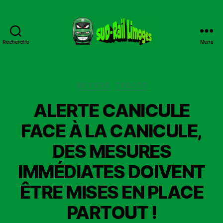
Recherche
Menu
Sud
Rail
Limoges
Catégories
MÉTIERS
TRACTS
ALERTE CANICULE
FACE À LA CANICULE,
DES MESURES
IMMÉDIATES DOIVENT
ÊTRE MISES EN PLACE
PARTOUT !