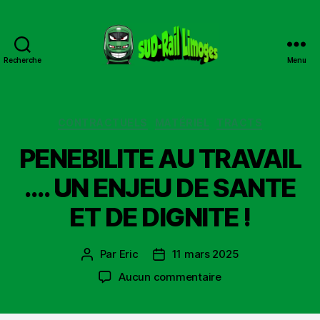
Recherche
Menu
Sud
Rail
Limoges
Catégories
CONTRACTUELS
MATÉRIEL
TRACTS
PENEBILITE AU TRAVAIL
…. UN ENJEU DE SANTE
ET DE DIGNITE !
Par
Eric
11 mars 2025
Auteur
Date
de
de
sur
Aucun commentaire
l’article
l’article
PENEBILITE
AU