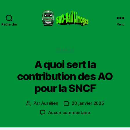
Recherche
Menu
Sud
Rail
Limoges
Catégories
TRACTS
A quoi sert la
contribution des AO
pour la SNCF
Par
Aurélien
20 janvier 2025
Auteur
Date
de
de
sur
Aucun commentaire
l’article
l’article
A
quoi