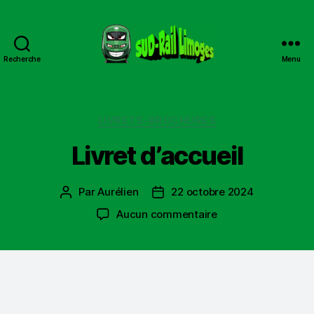
Recherche
Menu
Sud
Rail
Limoges
Catégories
LIVRETS-BROCHURES
Livret d’accueil
Par
Aurélien
22 octobre 2024
Auteur
Date
de
de
sur
Aucun commentaire
l’article
l’article
Livret
d’accueil