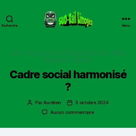
Recherche
Menu
Sud
Rail
Limoges
Catégories
ADC
ASCT / ASTER
CONTRACTUELS
EIC
INFRA
MATÉRIEL
TRACTS
Cadre social harmonisé
?
Par
Aurélien
5 octobre 2024
Auteur
Date
de
de
sur
Aucun commentaire
l’article
l’article
Cadre
social
harmonisé