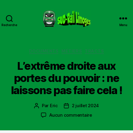
Recherche
Menu
Sud
Rail
Limoges
Catégories
DOCUMENTS
MÉTIERS
TRACTS
L’extrême droite aux
portes du pouvoir : ne
laissons pas faire cela !
Par
Eric
2 juillet 2024
Auteur
Date
de
de
sur
Aucun commentaire
l’article
l’article
L’extrême
droite