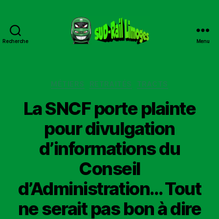
Recherche
Menu
Sud
Rail
Limoges
Catégories
MÉTIERS
RETRAITÉS
TRACTS
La SNCF porte plainte
pour divulgation
d’informations du
Conseil
d’Administration… Tout
ne serait pas bon à dire