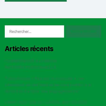
Rechercher :
Articles récents
COMMUNIQUÉ de l’UNION
INTERPROFESSIONNELLE
Table Ronde « Rex sur la canicule »: les
cheminot-es ont tenu le service public, à la
direction de tenir ses engagements!
L’INFO ADC SUD D.C.I ARES, ODICEO DES