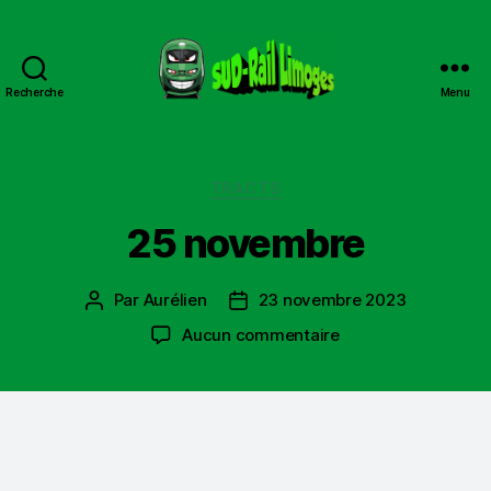
Recherche
Menu
Sud
Rail
Limoges
Catégories
TRACTS
25 novembre
Par
Aurélien
23 novembre 2023
Auteur
Date
de
de
sur
Aucun commentaire
l’article
l’article
25
novembre