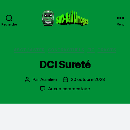
Recherche
Menu
Sud
Rail
Limoges
Catégories
ASCT / ASTER
CONTRACTUELS
EIC
TRACTS
DCI Sureté
Par
Aurélien
20 octobre 2023
Auteur
Date
de
de
sur
Aucun commentaire
l’article
l’article
DCI
Sureté