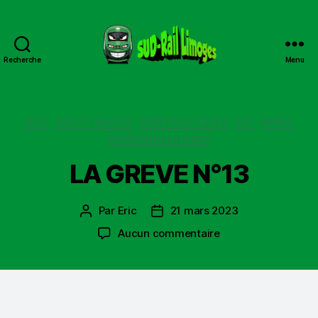
Recherche
Menu
Sud
Rail
Limoges
Catégories
ADC
ASCT / ASTER
CONTRACTUELS
EIC
INFRA
PERSONNELS CASI
LA GREVE N°13
Par
Eric
21 mars 2023
Auteur
Date
de
de
sur
Aucun commentaire
l’article
l’article
LA
GREVE
N°13