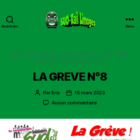
Recherche
Menu
Sud
Rail
Limoges
Catégories
ADC
ASCT / ASTER
CONTRACTUELS
EIC
INFRA
MÉTIERS
PERSONNELS CASI
LA GREVE N°8
Par
Eric
15 mars 2023
Auteur
Date
de
de
sur
Aucun commentaire
l’article
l’article
LA
GREVE
N°8