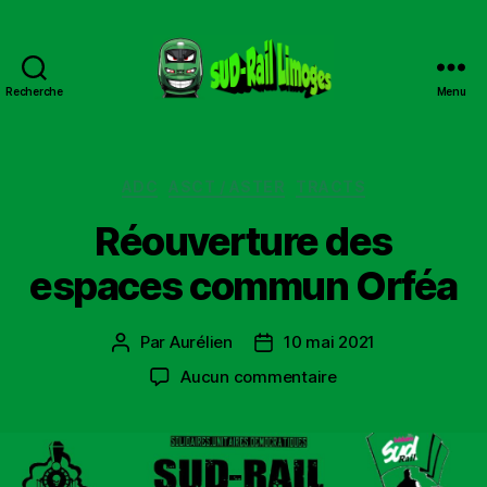
Recherche
Menu
Sud
Rail
Limoges
Catégories
ADC
ASCT / ASTER
TRACTS
Réouverture des
espaces commun Orféa
Par
Aurélien
10 mai 2021
Auteur
Date
de
de
sur
Aucun commentaire
l’article
l’article
Réouverture
des
espaces
commun